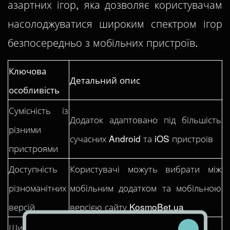
азартних ігор, яка дозволяє користувачам
насолоджуватися широким спектром ігор
безпосередньо з мобільних пристроїв.
Ключова
Детальний опис
особливість
Сумісність із
Додаток адаптовано під більшість
різними
сучасних Android та iOS пристроїв
пристроями
Доступність
Користувачі можуть вибрати між
різноманітних
мобільним додатком та мобільною
версій
версією сайту KosmoBet.ua
×
Широкий