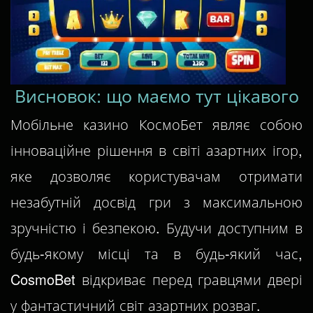
Висновок: що маємо тут цікавого
Мобільне казино КосмоБет являє собою
інноваційне рішення в світі азартних ігор,
яке дозволяє користувачам отримати
незабутній досвід гри з максимальною
зручністю і безпекою. Будучи доступним в
будь-якому місці та в будь-який час,
CosmoBet відкриває перед гравцями двері
у фантастичний світ азартних розваг.