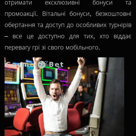
отримати ексклюзивні бонуси та
промоакції. Вітальні бонуси, безкоштовні
обертання та доступ до особливих турнірів
– все це доступно для тих, хто віддає
перевагу грі зі свого мобільного.