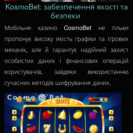
KosmoBet: забезпечення якості та
безпеки
Мобільне казино CosmoBet не тільки
пропонує високу якість графіки та ігрових
механік, але й гарантує надійний захист
особистих даних і фінансових операцій
користувачів, завдяки використанню
сучасних методів шифрування даних.