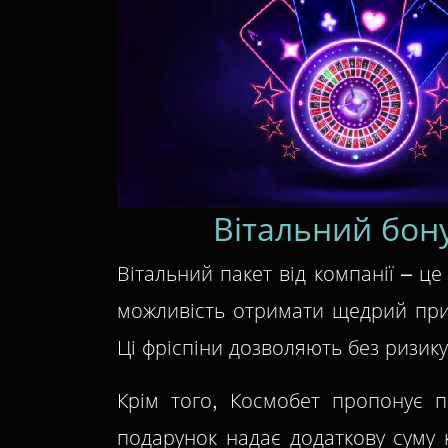
Вітальний бону
Вітальний пакет від компанії – ц
можливість отримати щедрий прив
Ці фріспіни дозволяють без ризику
Крім того, Космобет пропонує 
подарунок надає додаткову суму 