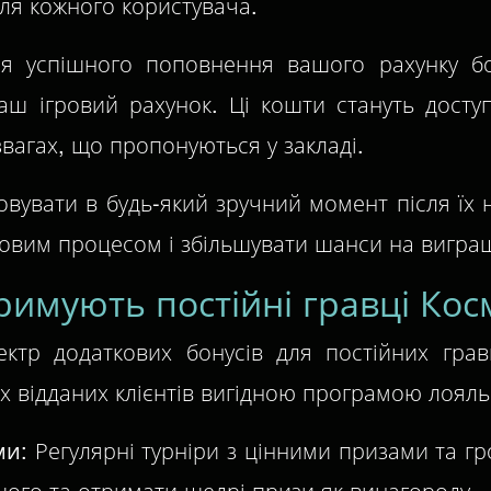
для кожного користувача.
ля успішного поповнення вашого рахунку бо
аш ігровий рахунок. Ці кошти стануть досту
звагах, що пропонуються у закладі.
вувати в будь-який зручний момент після їх
овим процесом і збільшувати шанси на виграш
тримують постійні гравці Кос
ктр додаткових бонусів для постійних грав
їх відданих клієнтів вигідною програмою лоял
ми
: Регулярні турніри з цінними призами та 
щого та отримати щедрі призи як винагороду.