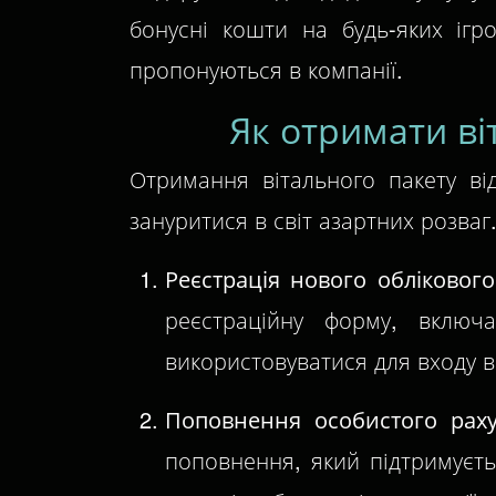
бонусні кошти на будь-яких ігро
пропонуються в компанії.
Як отримати ві
Отримання вітального пакету в
зануритися в світ азартних розваг
Реєстрація нового облікового
реєстраційну форму, включ
використовуватися для входу в
Поповнення особистого рах
поповнення, який підтримуєть